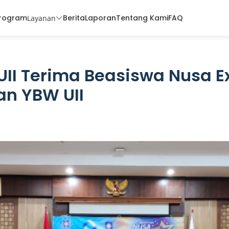
rogram
Berita
Laporan
Tentang Kami
FAQ
Layanan
II Terima Beasiswa Nusa Ex
an YBW UII