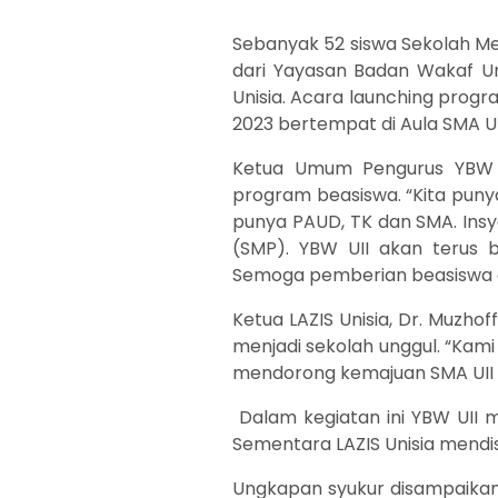
Sebanyak 52 siswa Sekolah Me
dari Yayasan Badan Wakaf Un
Unisia. Acara launching progr
2023 bertempat di Aula SMA UI
Ketua Umum Pengurus YBW UI
program beasiswa. “Kita puny
punya PAUD, TK dan SMA. In
(SMP). YBW UII akan terus 
Semoga pemberian beasiswa d
Ketua LAZIS Unisia, Dr. Muzh
menjadi sekolah unggul. “Kami
mendorong kemajuan SMA UII d
Dalam kegiatan ini YBW UII me
Sementara LAZIS Unisia mendist
Ungkapan syukur disampaikan 