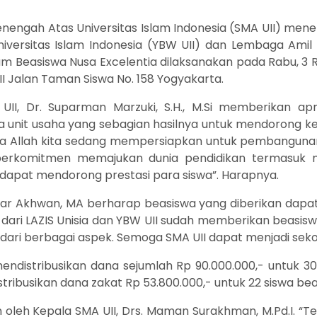
nengah Atas Universitas Islam Indonesia (SMA UII) mene
iversitas Islam Indonesia (YBW UII) dan Lembaga Amil 
am Beasiswa Nusa Excelentia dilaksanakan pada Rabu, 3 R
I Jalan Taman Siswa No. 158 Yogyakarta.
I, Dr. Suparman Marzuki, S.H., M.Si memberikan apre
a unit usaha yang sebagian hasilnya untuk mendorong ke
sya Allah kita sedang mempersiapkan untuk pembangun
berkomitmen memajukan dunia pendidikan termasuk me
apat mendorong prestasi para siswa”. Harapnya.
offar Akhwan, MA berharap beasiswa yang diberikan dapa
 dari LAZIS Unisia dan YBW UII sudah memberikan beasisw
ari berbagai aspek. Semoga SMA UII dapat menjadi seko
ndistribusikan dana sejumlah Rp 90.000.000,- untuk 30 
ribusikan dana zakat Rp 53.800.000,- untuk 22 siswa beas
oleh Kepala SMA UII, Drs. Maman Surakhman, M.Pd.I. “T