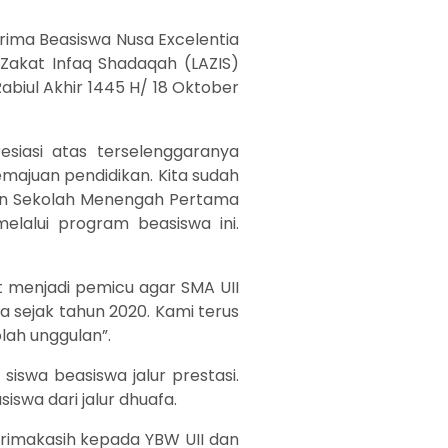
rima Beasiswa Nusa Excelentia
Zakat Infaq Shadaqah (LAZIS)
abiul Akhir 1445 H/ 18 Oktober
siasi atas terselenggaranya
majuan pendidikan. Kita sudah
an Sekolah Menengah Pertama
lalui program beasiswa ini.
t menjadi pemicu agar SMA UII
a sejak tahun 2020. Kami terus
lah unggulan”.
siswa beasiswa jalur prestasi.
iswa dari jalur dhuafa.
erimakasih kepada YBW UII dan