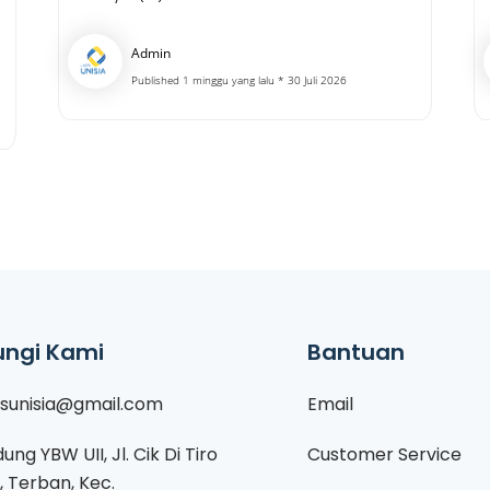
Admin
Published 1 minggu yang lalu * 30 Juli 2026
ngi Kami
Bantuan
isunisia@gmail.com
Email
ung YBW UII, Jl. Cik Di Tiro
Customer Service
1, Terban, Kec.