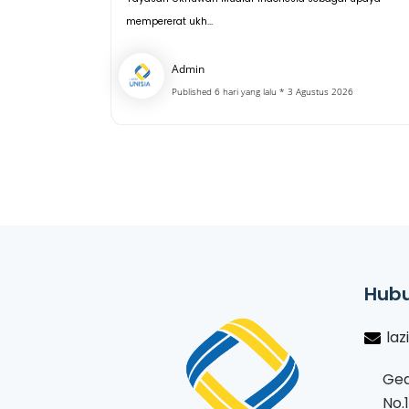
mempererat ukh...
Admin
Published 6 hari yang lalu * 3 Agustus 2026
Hubu
laz
Ged
No.