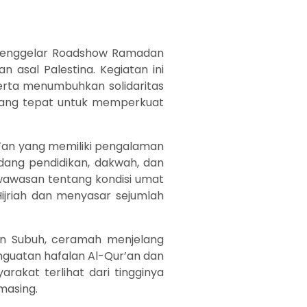
) menggelar Roadshow Ramadan
n asal Palestina. Kegiatan ini
erta menumbuhkan solidaritas
yang tepat untuk memperkuat
ur’an yang memiliki pengalaman
dang pendidikan, dakwah, dan
 wawasan tentang kondisi umat
Hijriah dan menyasar sejumlah
ian Subuh, ceramah menjelang
enguatan hafalan Al-Qur’an dan
rakat terlihat dari tingginya
masing.