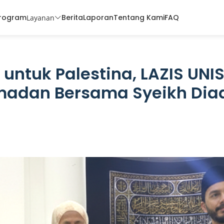
rogram
Berita
Laporan
Tentang Kami
FAQ
Layanan
 untuk Palestina, LAZIS UNIS
adan Bersama Syeikh Diaa