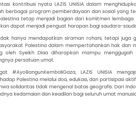
ntasi kontribusi nyata LAZIS UNISIA dalam menghidupka
ah berbagai program pemberdayaan dan sosial yang teru
Palestina tetap menjadi bagian dari komitmen lembaga.
kan dapat menjadi penguat harapan bagi saudara-sauda
h tidak hanya mendapatkan siraman rohani, tetapi jug
asyarakat Palestina dalam mempertahankan hak dan ma
ung oleh Syeikh Diaa diharapkan mampu menggugah
ingnya persatuan umat.
t #AyoBangunKembaliGaza, LAZIS UNISIA mengaj
ap Palestina melalui doa, edukasi, dan partisipasi akt
hwa solidaritas tidak mengenal batas geografis. Dari Indo
udnya kedamaian dan keadilan bagi seluruh umat manusia