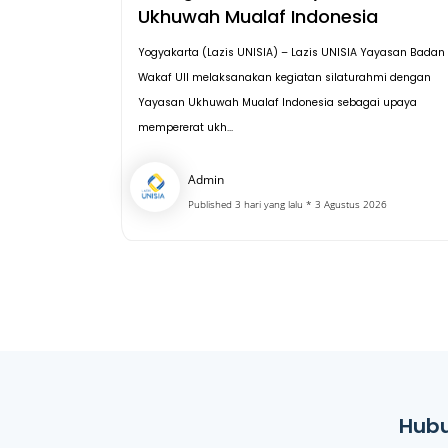
Ukhuwah Mualaf Indonesia
Yogyakarta (Lazis UNISIA) – Lazis UNISIA Yayasan Badan
Wakaf UII melaksanakan kegiatan silaturahmi dengan
Yayasan Ukhuwah Mualaf Indonesia sebagai upaya
mempererat ukh...
Admin
Published 3 hari yang lalu * 3 Agustus 2026
Hubu