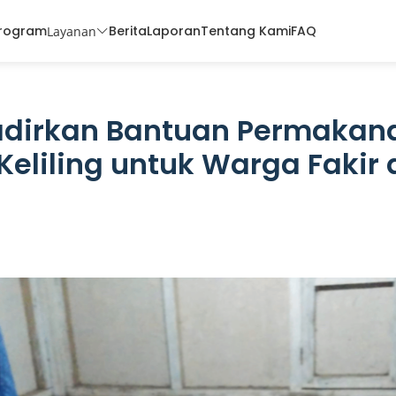
rogram
Berita
Laporan
Tentang Kami
FAQ
Layanan
Hadirkan Bantuan Permakan
eliling untuk Warga Fakir d