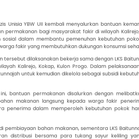
Lazis Unisia YBW UII kembali menyalurkan bantuan kem
 permakanan bagi masyarakat fakir di wilayah Kalirejo
ian sosial dalam membantu pemenuhan kebutuhan poko
warga fakir yang membutuhkan dukungan konsumsi sehar
tersebut dilaksanakan bekerja sama dengan LKS Baitunn
layah Kalirejo, Kokap, Kulon Progo. Dalam pelaksanaan
unnajah untuk kemudian dikelola sebagai subsidi kebu
ni, bantuan permakanan disalurkan dengan melibatka
bahan makanan langsung kepada warga fakir peneri
a penerima dalam memperoleh kebutuhan pokok haria
sidi pembiayaan bahan makanan, sementara LKS Baitunn
n distribusi bersama para tukang sayur keliling ya