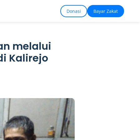
Donasi
Bayar Zakat
an melalui
i Kalirejo