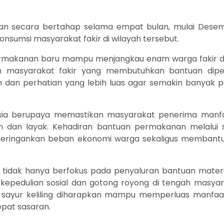
an secara bertahap selama empat bulan, mulai Desem
sumsi masyarakat fakir di wilayah tersebut.
rmakanan baru mampu menjangkau enam warga fakir di w
ah masyarakat fakir yang membutuhkan bantuan dipe
n dan perhatian yang lebih luas agar semakin banyak
 Unisia berupaya memastikan masyarakat penerima man
n dan layak. Kehadiran bantuan permakanan melalui si
meringankan beban ekonomi warga sekaligus membant
tidak hanya berfokus pada penyaluran bantuan material
 kepedulian sosial dan gotong royong di tengah masyar
g sayur keliling diharapkan mampu memperluas manfa
epat sasaran.