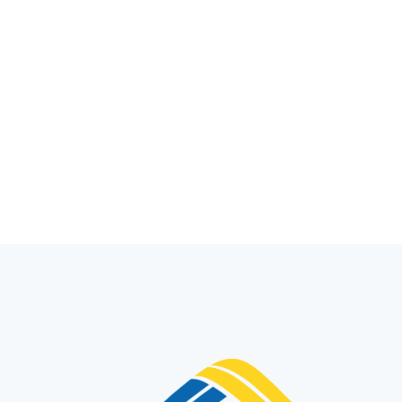
Outbound AKSI Beasiswa Prestasi Lazis
Unisia Perkuat Karakter dan
Kebersamaan Penerima Manfaat Tingkat
SMA/SMK
Yogyakarta (Lazis Unisia) – Lazis Unisia Yayasan Badan Wakaf UII
melalui Program Beasiswa Prestasi kembali menyelenggarakan
kegiatan Outbound AKSI bagi penerima manfaa...
Admin
Published 1 minggu yang lalu * 30 Juli 2026