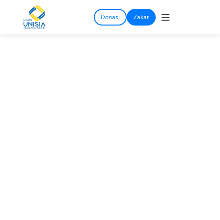
Donasi
Zakat
07-09-2023 08:10:53
Pentul Jumbo dan
Pempek Bersertifikasi
Halal
Share