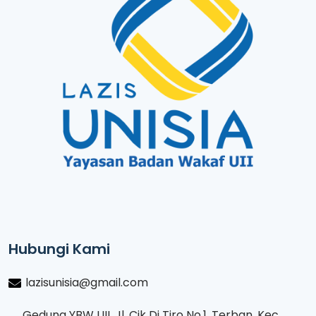
Hubungi Kami
lazisunisia@gmail.com
Gedung YBW UII, Jl. Cik Di Tiro No.1, Terban, Kec.