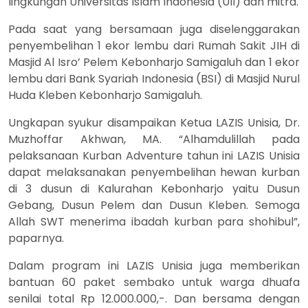
lingkungan Universitas Islam Indonesia (UII) dan mitra.
Pada saat yang bersamaan juga diselenggarakan
penyembelihan 1 ekor lembu dari Rumah Sakit JIH di
Masjid Al Isro’ Pelem Kebonharjo Samigaluh dan 1 ekor
lembu dari Bank Syariah Indonesia (BSI) di Masjid Nurul
Huda Kleben Kebonharjo Samigaluh.
Ungkapan syukur disampaikan Ketua LAZIS Unisia, Dr.
Muzhoffar Akhwan, MA. “Alhamdulillah pada
pelaksanaan Kurban Adventure tahun ini LAZIS Unisia
dapat melaksanakan penyembelihan hewan kurban
di 3 dusun di Kalurahan Kebonharjo yaitu Dusun
Gebang, Dusun Pelem dan Dusun Kleben. Semoga
Allah SWT menerima ibadah kurban para shohibul”,
paparnya.
Dalam program ini LAZIS Unisia juga memberikan
bantuan 60 paket sembako untuk warga dhuafa
senilai total Rp 12.000.000,-. Dan bersama dengan