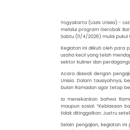
Yogyakarta (Lazis Unisia) - L
melalui program Gerobak Baro
Sabtu (11/4/2026) mulai pukul 
Kegiatan ini diikuti oleh pa
usaha kecil yang telah mend
sektor kuliner dan perdaganga
Acara diawali dengan pengaji
Unisia. Dalam tausiyahnya, 
bulan Ramadan agar tetap ber
Ia menekankan bahwa Ramada
maupun sosial. “Kebiasaan b
tidak ditinggalkan. Justru se
Selain pengajian, kegiatan ini