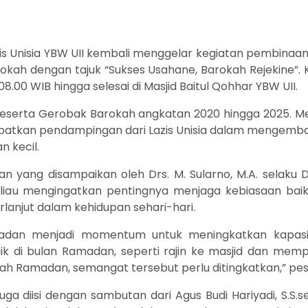
azis Unisia YBW UII kembali menggelar kegiatan pembinaa
kah dengan tajuk “Sukses Usahane, Barokah Rejekine”. K
08.00 WIB hingga selesai di Masjid Baitul Qohhar YBW UII.
ra peserta Gerobak Barokah angkatan 2020 hingga 2025.
apatkan pendampingan dari Lazis Unisia dalam mengemba
n kecil.
an yang disampaikan oleh Drs. M. Sularno, M.A. selaku
beliau mengingatkan pentingnya menjaga kebiasaan bai
lanjut dalam kehidupan sehari-hari.
n menjadi momentum untuk meningkatkan kapasitas 
aik di bulan Ramadan, seperti rajin ke masjid dan mem
telah Ramadan, semangat tersebut perlu ditingkatkan,” p
 juga diisi dengan sambutan dari Agus Budi Hariyadi, S.S.se