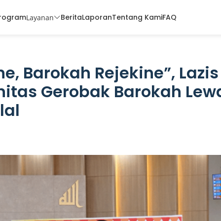
rogram
Berita
Laporan
Tentang Kami
FAQ
Layanan
, Barokah Rejekine”, Lazis
itas Gerobak Barokah Lew
lal