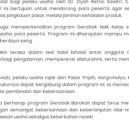
si halal bagi pelaku usaha oleh Dr. Dyah Retno Sawitri. S
Hal ini bertujuan untuk mendorong para peserta agar 
as jangkauan pasar melalui jaminan kehalalan produk.
ia juga memperkenalkan program Gerobak Naik Kelas 
aha para peserta. Program ini diharapkan mampu me
 berdaya saing.
in terasa dalam sesi halal bihalal antar anggota 
erbagi pengalaman, mempererat silaturahmi, serta memp
wati, pelaku usaha rujak dari Pasar Pripih, Hargomulyo
ukurnya dapat bergabung dalam program ini. Ia merasa
i sisi pembinaan dan kebersamaan.
Unisia berharap program Gerobak Barokah dapat terus m
ngan semangat kebersamaan dan keberlanjutan nilai-nil
esan usaha sekaligus keberkahan rezeki.