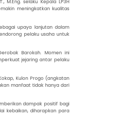
.T., M.Eng. selaku Kepala LP3H
semakin meningkatkan kualitas
sebagai upaya lanjutan dalam
ndorong pelaku usaha untuk
Gerobak Barokah. Momen ini
erkuat jejaring antar pelaku
, Kokap, Kulon Progo (angkatan
kan manfaat tidak hanya dari
emberikan dampak positif bagi
ai kebaikan, diharapkan para